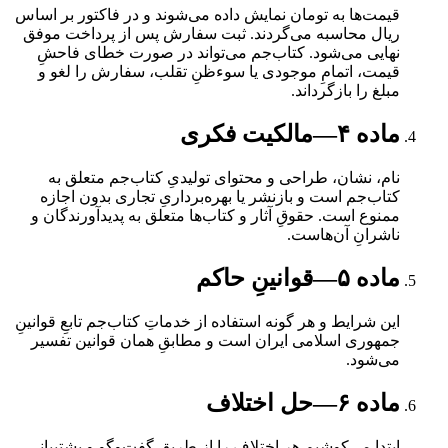
قیمت‌ها به تومان نمایش داده می‌شوند و در فاکتور بر اساس
ریال محاسبه می‌گردند. ثبت سفارش پس از پرداخت موفق
نهایی می‌شود. کتاب‌جم می‌تواند در صورت خطای فاحشِ
قیمت، اتمامِ موجودی یا سوءظنِ تقلب، سفارش را لغو و
مبلغ را بازگرداند.
ماده
۴
—
مالکیت فکری
نام، نشان، طراحی و محتوای تولیدیِ کتاب‌جم متعلق به
کتاب‌جم است و بازنشر یا بهره‌برداریِ تجاری بدون اجازه
ممنوع است. حقوقِ آثار و کتاب‌ها متعلق به پدیدآورندگان و
ناشرانِ آن‌هاست.
ماده
۵
—
قوانینِ حاکم
این شرایط و هر گونه استفاده از خدماتِ کتاب‌جم تابعِ قوانینِ
جمهوری اسلامی ایران است و مطابقِ همان قوانین تفسیر
می‌شود.
ماده
۶
—
حل اختلاف
ابتدا می‌کوشیم هر اختلاف را از طریقِ گفت‌وگو و پشتیبانیِ